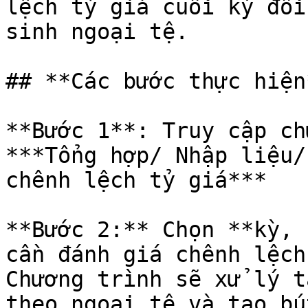
lệch tỷ giá cuối kỳ đối
sinh ngoại tệ.

## **Các bước thực hiện*
**Bước 1**: Truy cập ch
***Tổng hợp/ Nhập liệu/
chênh lệch tỷ giá***

**Bước 2:** Chọn **kỳ, 
cần đánh giá chênh lệch
Chương trình sẽ xử lý t
theo ngoại tệ và tạo bú