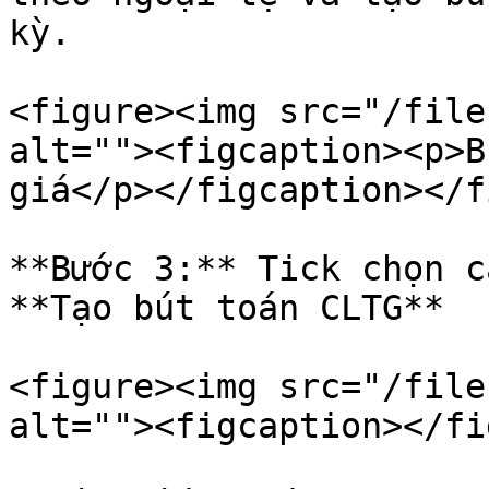
kỳ.

<figure><img src="/file
alt=""><figcaption><p>B
giá</p></figcaption></f
**Bước 3:** Tick chọn c
**Tạo bút toán CLTG**

<figure><img src="/file
alt=""><figcaption></fi