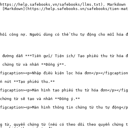
https://help.safebooks.vn/safebooks/llms.txt). Markdown 
 [Markdown](https://help.safebooks.vn/safebooks/tien-mat
hồi công nợ. Người dùng có thể thu tự động cho mỗi hóa đ
 đường dẫn ***Tiền gửi/ Tiện ích/ Tạo phiếu thu từ hóa đ
 chứng từ và nhấn **Đồng ý**.

figcaption><p>Nhập điều kiện lọc hóa đơn</p></figcaption
n nút **Tạo phiếu thu.**

figcaption><p>Màn hình tạo phiếu thu từ hóa đơn</p></fig
chứng từ sẽ tạo và nhấn **Đồng ý.**

figcaption><p>Màn hình thông tin chứng từ thu tự động</p
g từ, quyển chứng từ (nếu có theo dõi theo quyển chứng t