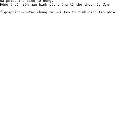
ủa phiếu thu sinh tự động.

Đồng ý sẽ hiện màn hình các chứng từ thu theo hóa đơn.
