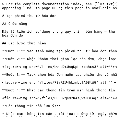
> For the complete documentation index, see [llms.txt](
appending `.md` to page URLs; this page is available as
# Tạo phiếu thu từ hóa đơn

## Chức năng

Đây là tiện ích sử dụng trong quy trình bán hàng – thu 
hóa đơn đó.

## Các bước thực hiện

**Bước 1:** Vào tính năng tạo phiếu thu từ hóa đơn theo
**Bước 2:** Nhập khoản thời gian lọc hóa đơn, chọn loại
<figure><img src="/files/bwUd2xUAqKpLnrcahxAJ" alt=""><
**Bước 3:** Tick chọn hóa đơn muốn tạo phiếu thu và nhấ
<figure><img src="/files/7BjRIU4hLxnbbtA0BlWG" alt=""><
**Bước 4:** Nhập các thông tin trên màn hình thông tin 
<figure><img src="/files/ODSQZqe92RAsQWeu3EAq" alt=""><
**Các thông tin cần lưu ý:**

* Nhập các thông tin cần thiết loại chứng từ, ngày chứn