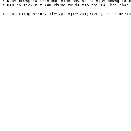
* Ngày chứng từ trên màn hình này sẽ là ngày chứng từ c
* Nếu có tick nút Xem chứng từ đã tạo thì sau khi nhấn 