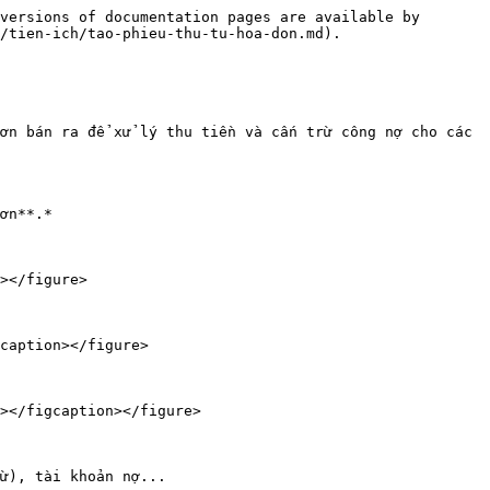
versions of documentation pages are available by 
/tien-ich/tao-phieu-thu-tu-hoa-don.md).

ơn bán ra để xử lý thu tiền và cấn trừ công nợ cho các 
ơn**.*

></figure>

caption></figure>

></figcaption></figure>

ừ), tài khoản nợ...
