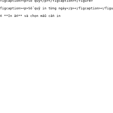
figcaption><p>Sổ quỹ</p></figcaption></figure>

figcaption><p>Sổ quỹ in từng ngày</p></figcaption></figu