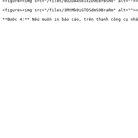
<figure><img src="/files/dOZDA4s61xZD9EbrBSHo" alt=""><
<figure><img src="/files/3MtMk0iGTDSdmS9BraRm" alt=""><