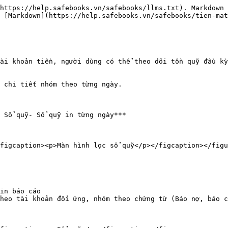
https://help.safebooks.vn/safebooks/llms.txt). Markdown 
 [Markdown](https://help.safebooks.vn/safebooks/tien-mat
ài khoản tiền, người dùng có thể theo dõi tồn quỹ đầu kỳ
 chi tiết nhóm theo từng ngày.

 Sổ quỹ- Sổ quỹ in từng ngày***

figcaption><p>Màn hình lọc sổ quỹ</p></figcaption></figu
in báo cáo

heo tài khoản đối ứng, nhóm theo chứng từ (Báo nợ, báo c