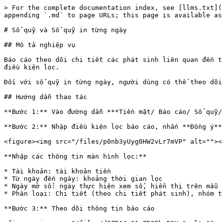
> For the complete documentation index, see [llms.txt](
appending `.md` to page URLs; this page is available as
# Sổ quỹ và Sổ quỹ in từng ngày

## Mô tả nghiệp vụ

Báo cáo theo dõi chi tiết các phát sinh liên quan đến t
điều kiện lọc.

Đối với sổ quỹ in từng ngày, người dùng có thể theo dõi
## Hướng dẫn thao tác

**Bước 1:** Vào đường dẫn ***Tiền mặt/ Báo cáo/ Sổ quỹ/
**Bước 2:** Nhập điều kiện lọc báo cáo, nhấn **Đồng ý**

<figure><img src="/files/p0nb3yUyg0HW2vLr7mVP" alt=""><
**Nhập các thông tin màn hình lọc:**

* Tài khoản: tài khoản tiền

* Từ ngày đến ngày: khoảng thời gian lọc

* Ngày mở sổ: ngày thực hiện xem sổ, hiển thị trên mẫu 
* Phân loại: Chi tiết (theo chi tiết phát sinh), nhóm t
**Bước 3:** Theo dõi thông tin báo cáo
