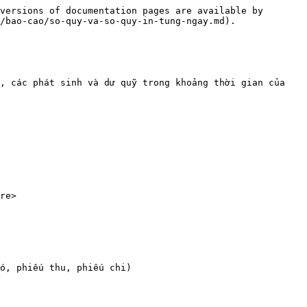
versions of documentation pages are available by 
/bao-cao/so-quy-va-so-quy-in-tung-ngay.md).

, các phát sinh và dư quỹ trong khoảng thời gian của 
re>

ó, phiếu thu, phiếu chi)
