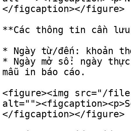
</figcaption></figure>

**Các thông tin cần lưu
* Ngày từ/đến: khoản th
* Ngày mở sổ: ngày thực
mẫu in báo cáo.

<figure><img src="/file
alt=""><figcaption><p>S
</figcaption></figure>
