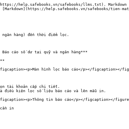
https://help.safebooks.vn/safebooks/llms.txt). Markdown 
 [Markdown](https://help.safebooks.vn/safebooks/tien-mat
 ngân hàng) đến thời điểm lọc.

 Báo cáo số dư tại quỹ và ngân hàng***

**

figcaption><p>Màn hình lọc báo cáo</p></figcaption></fig
ọn tài khoản cấp chi tiết.

à điều kiện lọc số liệu báo cáo và lên mẫu in.

figcaption><p>Thông tin báo cáo</p></figcaption></figure