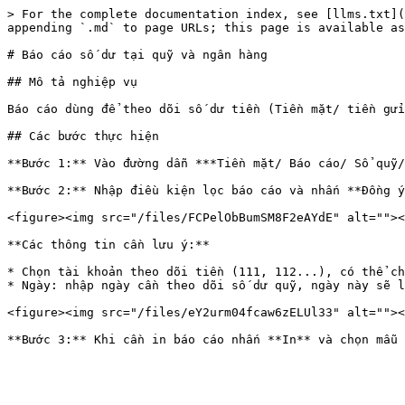
> For the complete documentation index, see [llms.txt](
appending `.md` to page URLs; this page is available as
# Báo cáo số dư tại quỹ và ngân hàng

## Mô tả nghiệp vụ

Báo cáo dùng để theo dõi số dư tiền (Tiền mặt/ tiền gửi
## Các bước thực hiện

**Bước 1:** Vào đường dẫn ***Tiền mặt/ Báo cáo/ Sổ quỹ/
**Bước 2:** Nhập điều kiện lọc báo cáo và nhấn **Đồng ý
<figure><img src="/files/FCPelObBumSM8F2eAYdE" alt=""><
**Các thông tin cần lưu ý:**

* Chọn tài khoản theo dõi tiền (111, 112...), có thể ch
* Ngày: nhập ngày cần theo dõi số dư quỹ, ngày này sẽ l
<figure><img src="/files/eY2urm04fcaw6zELUl33" alt=""><