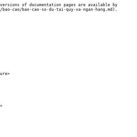
versions of documentation pages are available by 
/bao-cao/bao-cao-so-du-tai-quy-va-ngan-hang.md).

ure>

>
