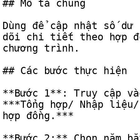
## Mô tả chung

Dùng để cập nhật số dư 
dõi chi tiết theo hợp đ
chương trình.

## Các bước thực hiện

**Bước 1**: Truy cập và
***Tổng hợp/ Nhập liệu/
hợp đồng.***

**Bước 2:** Chọn năm bắ