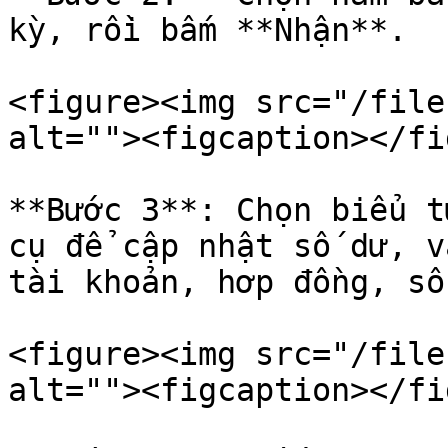
kỳ, rồi bấm **Nhận**.

<figure><img src="/file
alt=""><figcaption></fi
**Bước 3**: Chọn biểu t
cụ để cập nhật số dư, v
tài khoản, hơp đồng, số
<figure><img src="/file
alt=""><figcaption></fi