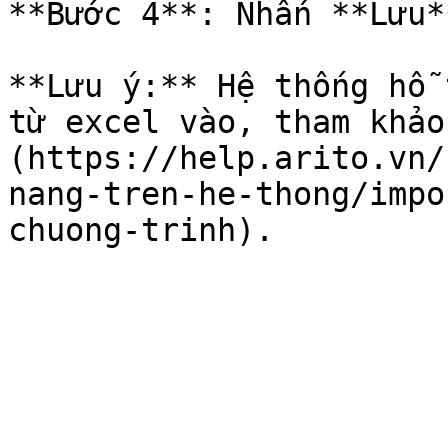
**Bước 4**: Nhấn **Lưu**
**Lưu ý:** Hệ thống hỗ 
từ excel vào, tham khảo
(https://help.arito.vn/
nang-tren-he-thong/impo