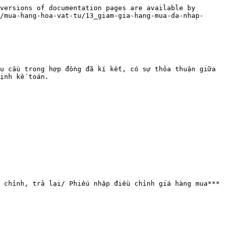
versions of documentation pages are available by 
/mua-hang-hoa-vat-tu/13_giam-gia-hang-mua-da-nhap-
u cầu trong hợp đồng đã kí kết, có sự thỏa thuận giữa 
ịnh kế toán.

 chỉnh, trả lại/ Phiếu nhập điều chỉnh giá hàng mua***
