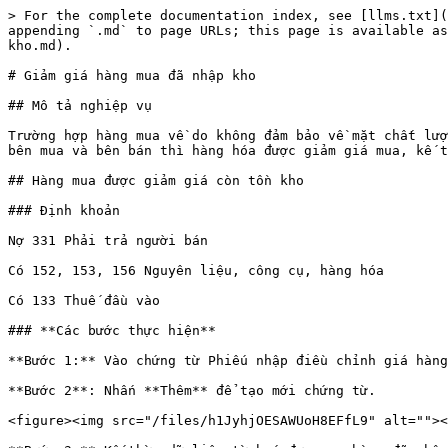
> For the complete documentation index, see [llms.txt](
appending `.md` to page URLs; this page is available as
kho.md).

# Giảm giá hàng mua đã nhập kho

## Mô tả nghiệp vụ

Trường hợp hàng mua về do không đảm bảo về mặt chất lượ
bên mua và bên bán thì hàng hóa được giảm giá mua, kế t
## Hàng mua được giảm giá còn tồn kho

### Định khoản

Nợ 331 Phải trả người bán

Có 152, 153, 156 Nguyên liệu, công cụ, hàng hóa

Có 133 Thuế đầu vào

### **Các bước thực hiện**

**Bước 1:** Vào chứng từ Phiếu nhập điều chỉnh giá hàng
**Bước 2**: Nhấn **Thêm** để tạo mới chứng từ.

<figure><img src="/files/h1JyhjOESAWUoH8EFfL9" alt=""><