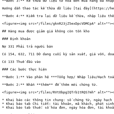
**Bước 3:** Kế thừa dữ liệu từ hoá đơn mua hàng đã nhập

Hướng dẫn thao tác kế thừa dữ liệu [tại đây](https://he
**Bước 4:** Kiểm tra lại dữ liệu kế thừa, nhập liệu thê
<figure><img src="/files/gknR23jZ5exDpcVDMCpA" alt=""><
## Hàng mua được giảm giá không còn tồn kho

### Định khoản

Nợ 331 Phải trả người bán

Có 154, 632, 711 Dở dang cuối kỳ sản xuất, giá vốn, doa
Có 133 Thuế đầu vào

### Các bước thực hiện

**Bước 1:** Vào phân hệ ***Tổng hợp/ Nhập liệu/Hạch toá
**Bước 2:** Nhấn **thêm** để thêm mới chứng từ.

<figure><img src="/files/RVtObpgIQTrb1tRQS7mh" alt=""><
* Khai báo các thông tin chung: số chứng từ, ngày hạch 
* Khai báo tab Chi tiết: tài khoản, mã khách, phát sinh
* Khai báo tab thuế: số hóa đơn, ngày hóa đơn, tài khoả