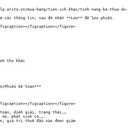
lp.arito.vn/mua-hang/tien-ich-khac/tinh-nang-ke-thua-du-
m các thông tin, sau đó nhấn **Lưu** để lưu phiếu.

figcaption></figcaption></figure>

nh thu khác

n/Phiếu kế toán***

figcaption></figcaption></figure>

toán, diễn giải, trạng thái,…

 nợ, phát sinh có,…

n, giá trị thuế đầu vào được giảm
