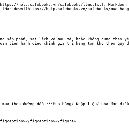
https://help.safebooks.vn/safebooks/llms.txt). Markdown 
 [Markdown](https://help.safebooks.vn/safebooks/mua-hang
ng sản phẩm, sai lệch về mẫu mã, hoặc không đúng theo yê
oán tiến hành điều chỉnh giá trị hàng tồn kho theo quy đ
 mua theo đường dẫn ***Mua hàng/ Nhập liệu/ Hóa đơn điều
figcaption></figcaption></figure>
