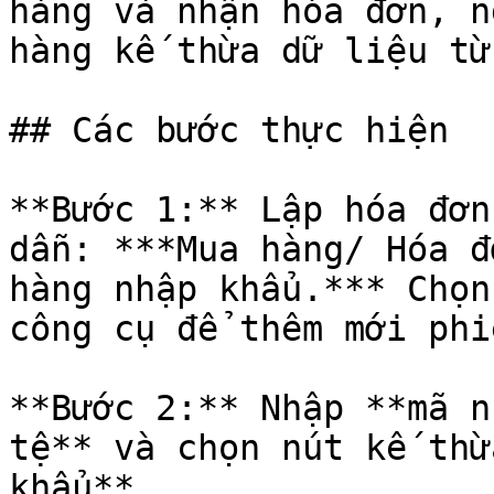
hàng và nhận hóa đơn, n
hàng kế thừa dữ liệu từ
## Các bước thực hiện

**Bước 1:** Lập hóa đơn
dẫn: ***Mua hàng/ Hóa đ
hàng nhập khẩu.*** Chọn
công cụ để thêm mới phiế
**Bước 2:** Nhập **mã n
tệ** và chọn nút kế thừ
khẩu**
