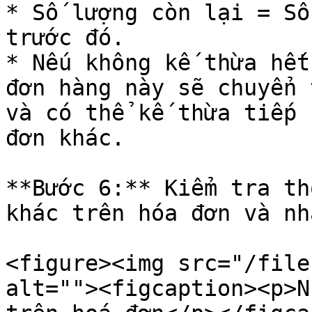
* Số lượng còn lại = Số
trước đó.

* Nếu không kế thừa hết
đơn hàng này sẽ chuyển 
và có thể kế thừa tiếp 
đơn khác.

**Bước 6:** Kiểm tra th
khác trên hóa đơn và nh
<figure><img src="/file
alt=""><figcaption><p>N