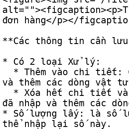
alt=""><figcaption><p>T
đơn hàng</p></figcaptio
**Các thông tin cần lưu
* Có 2 loại Xử lý:

  * Thêm vào chi tiết: Giữ nguyên các dòng đã nhập 
và thêm các dòng vật tư
  * Xóa hết chi tiết và thêm mới: Xóa hết các dòng 
đã nhập và thêm các dòn
* Số lượng lấy: là số l
thể nhập lại số này.
