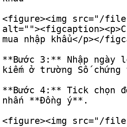
<figure><img src="/file
alt=""><figcaption><p>C
mua nhập khẩu</p></figc
**Bước 3:** Nhập ngày l
kiếm ở trường Số chứng t
**Bước 4:** Tick chọn đ
nhấn **Đồng ý**.

<figure><img src="/file