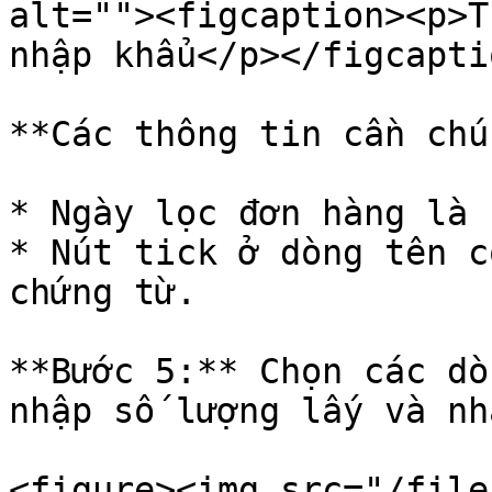
alt=""><figcaption><p>T
nhập khẩu</p></figcapti
**Các thông tin cần chú
* Ngày lọc đơn hàng là 
* Nút tick ở dòng tên c
chứng từ.

**Bước 5:** Chọn các dò
nhập số lượng lấy và nh
<figure><img src="/file