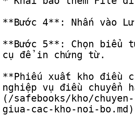
* Khai báo thêm File đí
**Bước 4**: Nhấn vào Lưu
**Bước 5**: Chọn biểu t
cụ để in chứng từ.

**Phiếu xuất kho điều c
nghiệp vụ điều chuyển h
(/safebooks/kho/chuyen-