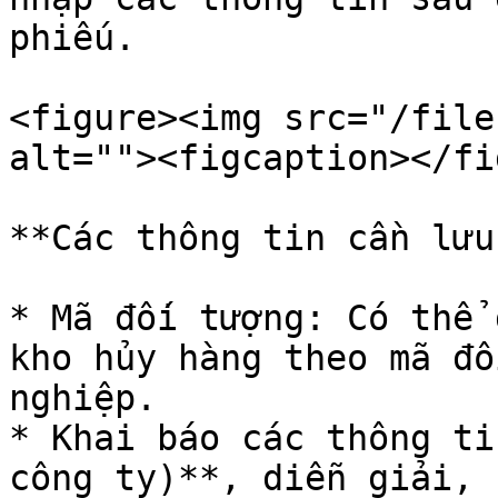
phiếu.

<figure><img src="/file
alt=""><figcaption></fi
**Các thông tin cần lưu
* Mã đối tượng: Có thể 
kho hủy hàng theo mã đố
nghiệp.

* Khai báo các thông ti
công ty)**, diễn giải, 