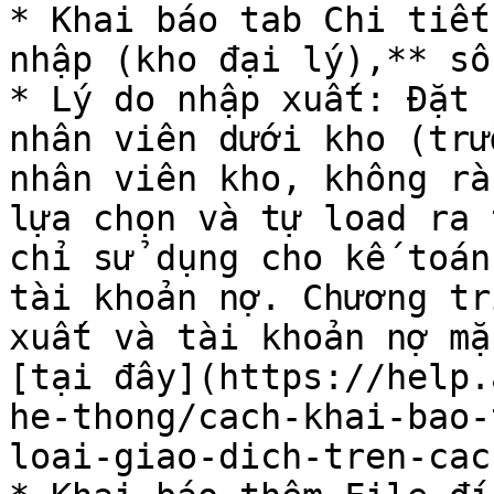
* Khai báo tab Chi tiết
nhập (kho đại lý),** số
* Lý do nhập xuất: Đặt 
nhân viên dưới kho (trư
nhân viên kho, không rà
lựa chọn và tự load ra 
chỉ sử dụng cho kế toán
tài khoản nợ. Chương tr
xuất và tài khoản nợ mặ
[tại đây](https://help.
he-thong/cach-khai-bao-
loai-giao-dich-tren-cac