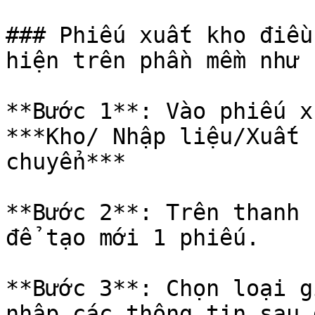
### Phiếu xuất kho điều
hiện trên phần mềm như s
**Bước 1**: Vào phiếu x
***Kho/ Nhập liệu/Xuất 
chuyển***

**Bước 2**: Trên thanh 
để tạo mới 1 phiếu.

**Bước 3**: Chọn loại g
nhập các thông tin sau 