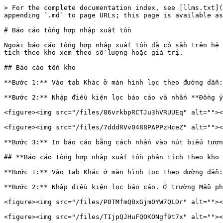
> For the complete documentation index, see [llms.txt](
appending `.md` to page URLs; this page is available as
# Báo cáo tổng hợp nhập xuất tồn

Ngoài báo cáo tổng hợp nhập xuất tồn đã có sẵn trên hệ 
tích theo kho xem theo số lượng hoặc giá trị.

## Báo cáo tồn kho

**Bước 1:** Vào tab Khác ở màn hình lọc theo đường dẫn:
**Bước 2:** Nhập điều kiện lọc báo cáo và nhấn **Đồng ý
<figure><img src="/files/86vrkbpRCTJu3hVRUUEq" alt=""><
<figure><img src="/files/7dddRVv0488PAPPzHceZ" alt=""><
**Bước 3:** In báo cáo bằng cách nhấn vào nút biểu tượn
## **Báo cáo tổng hợp nhập xuất tồn phân tích theo kho 
**Bước 1:** Vào tab Khác ở màn hình lọc theo đường dẫn:
**Bước 2:** Nhập điều kiện lọc báo cáo. Ở trường Mẫu ph
<figure><img src="/files/P0TMfmQBxGjm0YW7QLDr" alt=""><
<figure><img src="/files/TIjpQJHuFQOKONgf9t7x" alt=""><