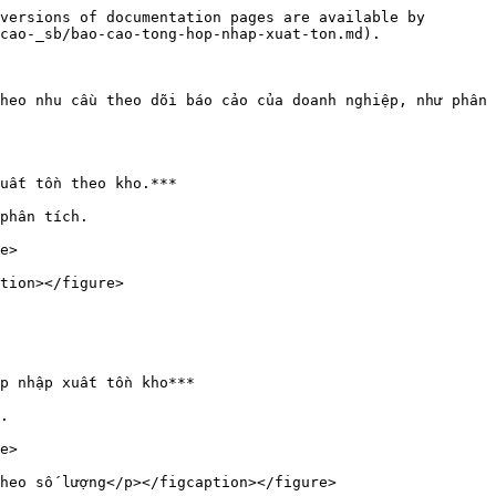
versions of documentation pages are available by 
cao-_sb/bao-cao-tong-hop-nhap-xuat-ton.md).

heo nhu cầu theo dõi báo cảo của doanh nghiệp, như phân 
uất tồn theo kho.***

phân tích.

e>

tion></figure>

p nhập xuất tồn kho***

.

e>

heo số lượng</p></figcaption></figure>
