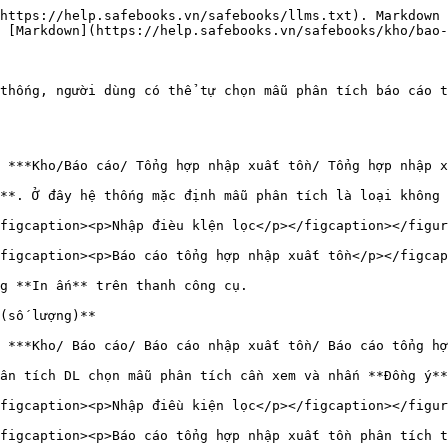
https://help.safebooks.vn/safebooks/llms.txt). Markdown 
 [Markdown](https://help.safebooks.vn/safebooks/kho/bao-
thống, người dùng có thể tự chọn mẫu phân tích báo cáo t
 ***Kho/Báo cáo/ Tổng hợp nhập xuất tồn/ Tổng hợp nhập x
**. Ở đây hệ thống mặc định mẫu phân tích là loại không 
figcaption><p>Nhập đièu klện lọc</p></figcaption></figur
figcaption><p>Báo cáo tổng hợp nhập xuất tồn</p></figcap
g **In ấn** trên thanh công cụ.

(số lượng)**

 ***Kho/ Báo cáo/ Báo cáo nhập xuất tồn/ Báo cáo tổng hợ
ân tích DL chọn mẫu phân tích cần xem và nhấn **Đồng ý**
figcaption><p>Nhập điều kiện lọc</p></figcaption></figur
figcaption><p>Báo cáo tổng hợp nhập xuất tồn phân tích t