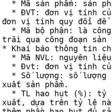
  * Mã sản phẩm: sản phẩm cần khai báo định mức.

  * ĐVT: đơn vị tính của sản phẩm, có thể sử dụng 
đơn vị tính quy đổi để 
  * Mã bộ phận: là công đoạn sản xuất nếu sản phẩm 
trãi qua công đoạn sản 
* Khai báo thông tin ch
  * Mã NVL: nguyên liệu cấu thành sản phẩm.

  * Đvt: đơn vị tính của nguyên liệu.

  * Số lượng: số lượng nguyên liệu cần đủ để sản 
xuất sản phẩm.

  * TL hao hụt (%): tỷ lệ hao hụt dự kiến sản 
xuất, dựa trên tỷ lệ nà
thêm phần hao hụt đủ sả