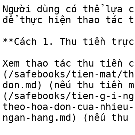
Người dùng có thể lựa c
để thực hiện thao tác t
**Cách 1. Thu tiền trực
Xem thao tác thu tiền c
(/safebooks/tien-mat/th
don.md) (nếu thu tiền m
(/safebooks/tien-g-i-ng
theo-hoa-don-cua-nhieu-
ngan-hang.md) (nếu thu 