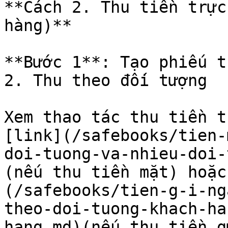
**Cách 2. Thu tiền trực
hàng)**

**Bước 1**: Tạo phiếu t
2. Thu theo đối tượng

Xem thao tác thu tiền t
[link](/safebooks/tien-
doi-tuong-va-nhieu-doi-
(nếu thu tiền mặt) hoặc
(/safebooks/tien-g-i-ng
theo-doi-tuong-khach-ha
hang.md)(nếu thu tiền gử