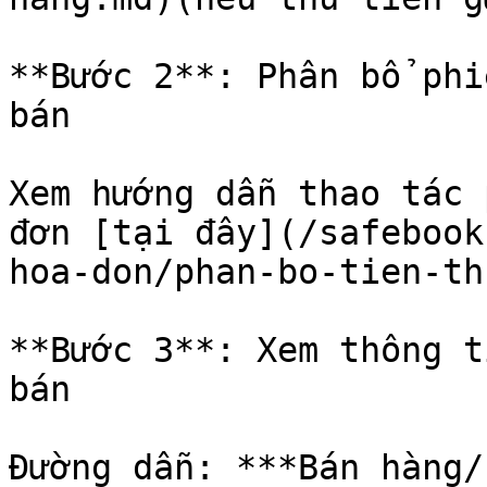
**Bước 2**: Phân bổ phi
bán

Xem hướng dẫn thao tác 
đơn [tại đây](/safebook
hoa-don/phan-bo-tien-th
**Bước 3**: Xem thông t
bán

Đường dẫn: ***Bán hàng/