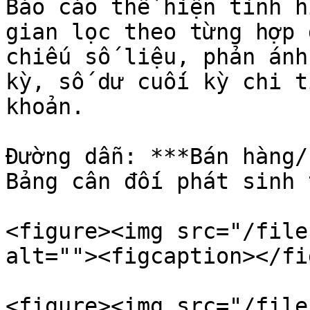
Báo cáo thể hiện tình h
gian lọc theo từng hợp 
chiếu số liệu, phản ánh
kỳ, số dư cuối kỳ chi t
khoản.

Đường dẫn: ***Bán hàng/
Bảng cân đối phát sinh 
<figure><img src="/file
alt=""><figcaption></fi
<figure><img src="/file